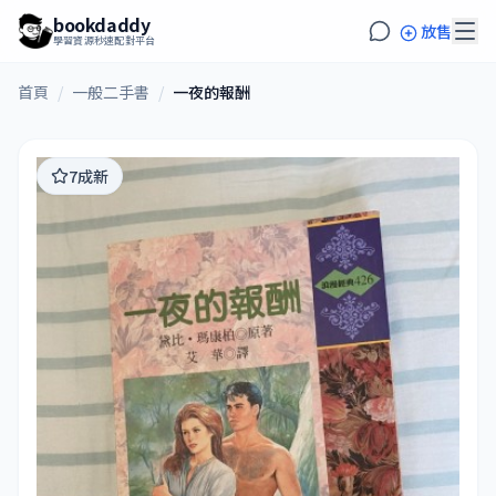
bookdaddy
放售
學習資源秒速配對平台
首頁
/
一般二手書
/
一夜的報酬
7成新