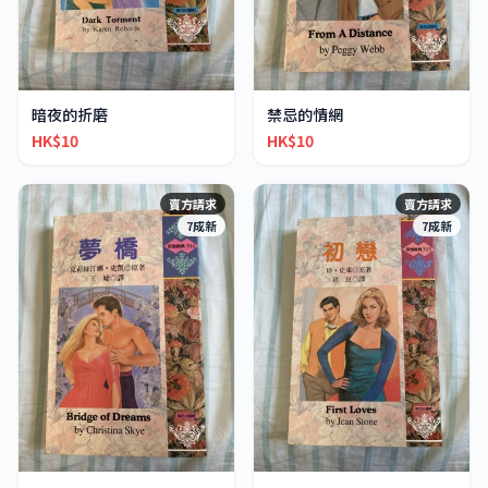
暗夜的折磨
禁忌的情網
HK$10
HK$10
賣方請求
賣方請求
7成新
7成新