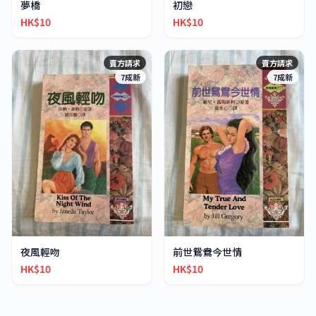
夢橋
初戀
HK$10
HK$10
賣方請求
賣方請求
7成新
7成新
夜風輕吻
前世鴛鴦今世情
HK$10
HK$10