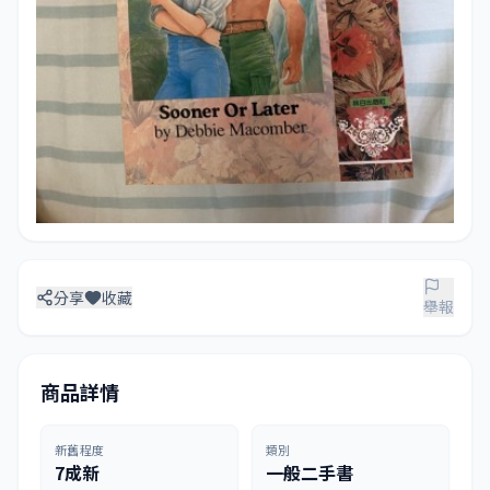
分享
收藏
舉報
商品詳情
新舊程度
類別
7成新
一般二手書