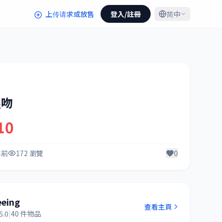
上传请求或放售
登入/註冊
简中
輕吻
10
年前
172 瀏覽
0
eeing
查看主頁
5.0
|
40 件物品