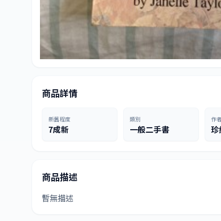
商品詳情
新舊程度
類別
作
7成新
一般二手書
珍
商品描述
暫無描述