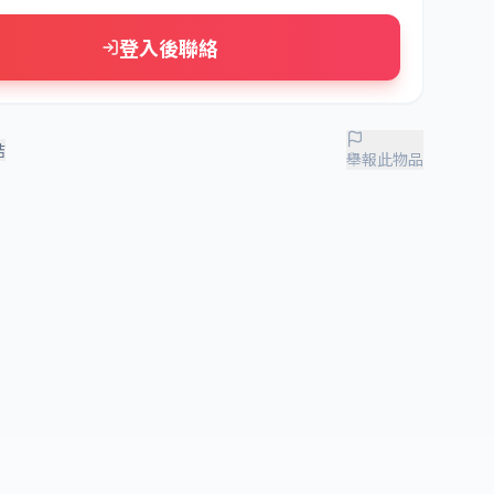
登入後聯絡
結
舉報此物品