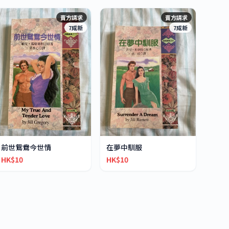
賣方請求
賣方請求
7成新
7成新
前世鴛鴦今世情
在夢中馴服
HK$10
HK$10