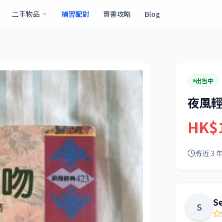
二手物品
補習配對
賣書攻略
Blog
出售中
夜風
HK$
將近 3 
S
S