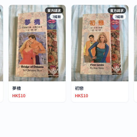
賣方請求
賣方請求
7成新
7成新
夢橋
初戀
HK$10
HK$10