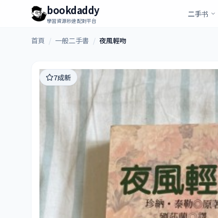
bookdaddy
二手书
學習資源秒速配對平台
首頁
/
一般二手書
/
夜風輕吻
7成新