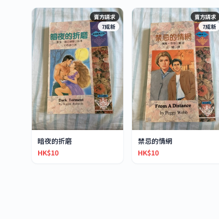
賣方請求
賣方請求
7成新
7成新
暗夜的折磨
禁忌的情網
HK$10
HK$10