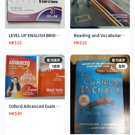
LEVEL UP ENGLISH BRIDGING EXERCISES 3
Reading and Vocabulary FOCUS 2
HK$15
HK$15
賣方請求
賣方請求
7成新
全新
Oxford Advanced Exam Skills 3rd ed. Paper 3 Vol 1
HK$40