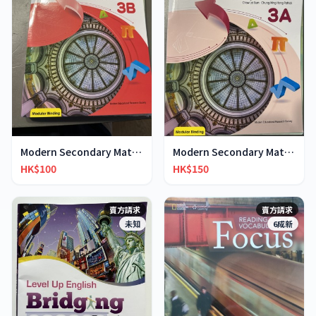
Modern Secondary Mathematics 3B
Modern Secondary Mathematics 3A
HK$100
HK$150
賣方請求
賣方請求
未知
6成新