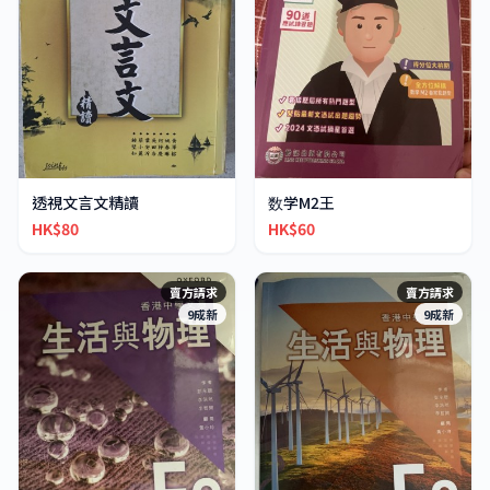
透視文言文精讀
数学M2王
HK$80
HK$60
賣方請求
賣方請求
9成新
9成新