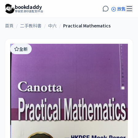
bookdaddy
放售
學習資源秒速配對平台
首頁
/
二手教科書
/
中六
/
Practical Mathematics
全新