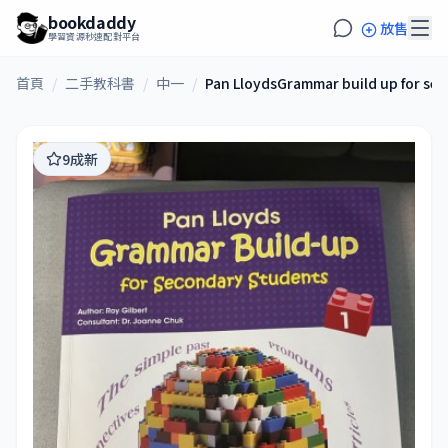
bookdaddy
放售
學習資源秒速配對平台
首頁
/
二手教科書
/
中一
/
Pan LloydsGrammar build up for se
9成新