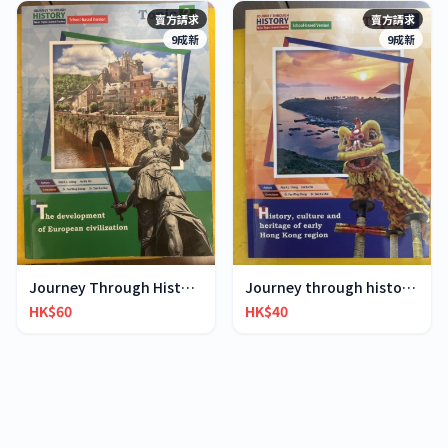
賣方請求
賣方請求
9成新
9成新
Journey Through History- Topic 2
Journey through history-Topic 4
HK$60
HK$40