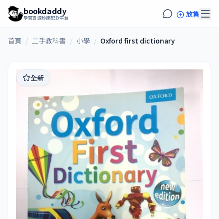
bookdaddy
放售
學習資源秒速配對平台
首頁
/
二手教科書
/
小學
/
Oxford first dictionary
全新