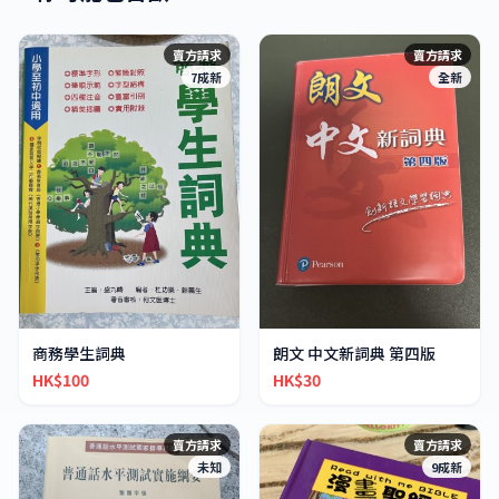
賣方請求
賣方請求
7成新
全新
商務學生詞典
朗文 中文新詞典 第四版
HK$100
HK$30
賣方請求
賣方請求
未知
9成新