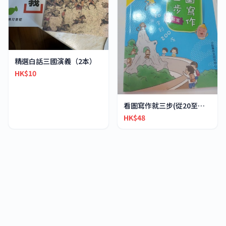
精選白話三國演義（2本）
HK$10
看圖寫作就三步(從20至到200字)進階篇(原價$58)
HK$48