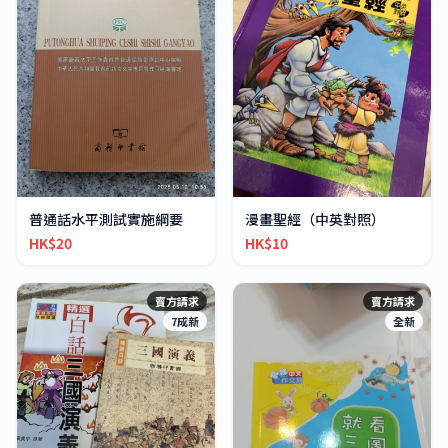
普通話水平測試實施綱要
漫畫聖經（中英對照）
HK$20
HK$10
賣方請求
賣方請求
7成新
全新