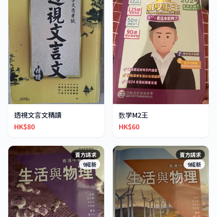
透視文言文精讀
数学M2王
HK$80
HK$60
賣方請求
賣方請求
9成新
9成新