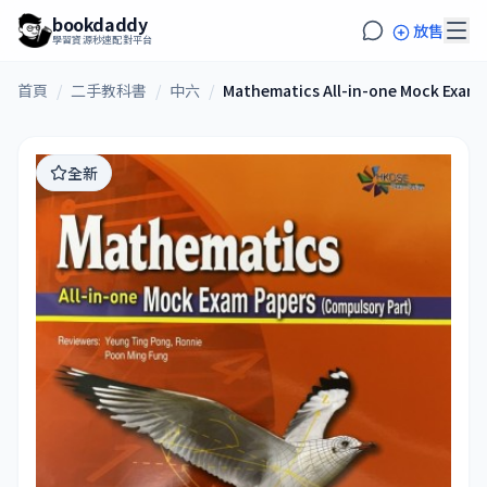
bookdaddy
放售
學習資源秒速配對平台
首頁
/
二手教科書
/
中六
/
Mathematics All-in-one Mock Exam 
全新