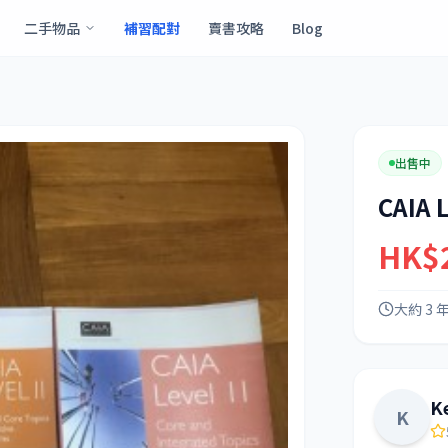
二手物品
補習配對
賣書攻略
Blog
出售中
CAIA L
HK$
大約 3 
Ke
K