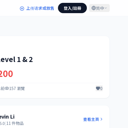
上传请求或放售
登入/註冊
简中
evel 1 & 2
200
年前
157 瀏覽
0
vin Li
查看主頁
5.0
|
11 件物品