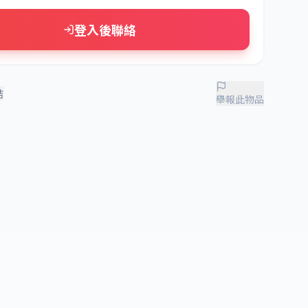
登入後聯絡
結
舉報此物品