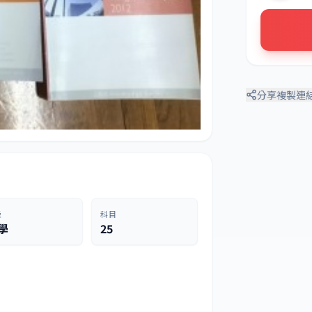
分享
複製連
級
科目
學
25