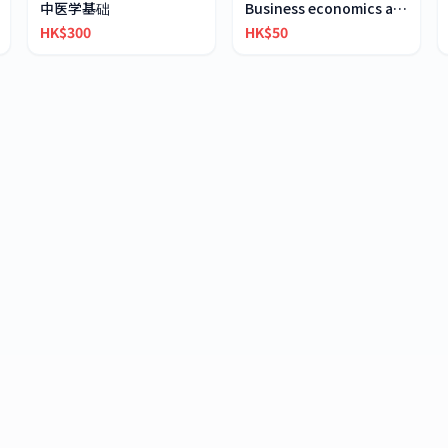
中医学基础
Business economics and financial mathematics
HK$300
HK$50