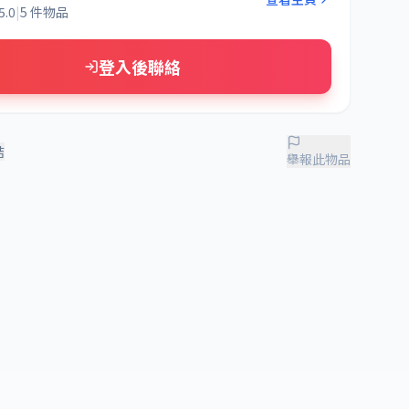
5.0
|
5 件物品
登入後聯絡
結
舉報此物品