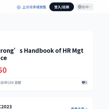
上传请求或放售
登入/註冊
简中
rong’s Handbook of HR Mgt
ice
50
年前
169 瀏覽
0
C2023
查看主頁