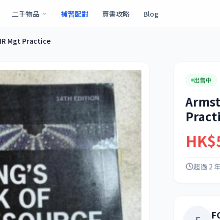
二手物品
補習配對
賣書攻略
Blog
R Mgt Practice
出售中
Armst
Pract
HK$
超過 2 
F
F