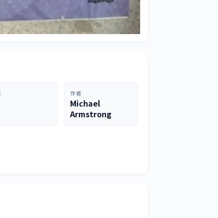
目
作者
Michael
Armstrong