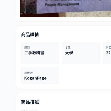
商品詳情
類別
年級
科
二手教科書
大學
22
出版社
KoganPage
商品描述