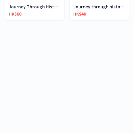
Journey Through History- Topic 2
Journey through history-Topic 4
HK$60
HK$40