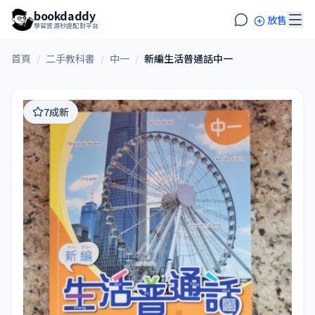
bookdaddy
放售
學習資源秒速配對平台
首頁
/
二手教科書
/
中一
/
新編生活普通話中一
7成新