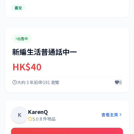
面交
出售中
新編生活普通話中一
HK$40
大約 3 年前
191 瀏覽
0
KarenQ
K
查看主頁
5.0
|
8 件物品