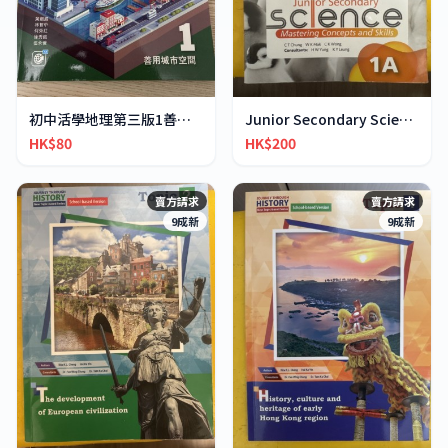
初中活學地理第三版1善用城市空間
Junior Secondary Science 1A 1B
HK$80
HK$200
賣方請求
賣方請求
9成新
9成新