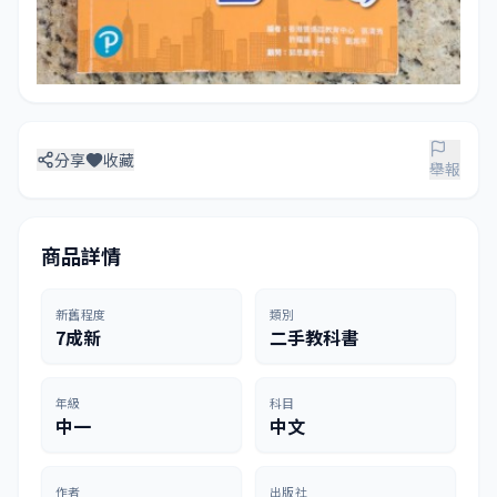
分享
收藏
舉報
商品詳情
新舊程度
類別
7成新
二手教科書
年級
科目
中一
中文
作者
出版社