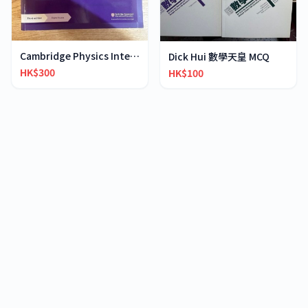
Cambridge Physics International AS & A-Level
Dick Hui 數學天皇 MCQ
HK$300
HK$100