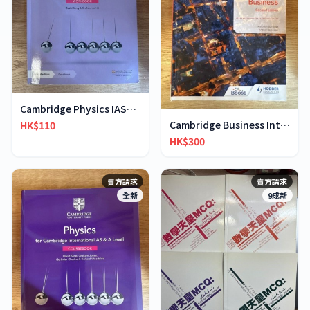
Cambridge Physics IAS&IA-Level workbook
Cambridge Business International AS & A-Level
HK$110
HK$300
賣方請求
賣方請求
全新
9成新