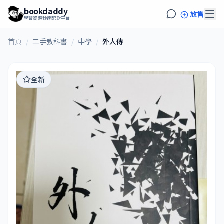
bookdaddy
放售
學習資源秒速配對平台
首頁
/
二手教科書
/
中學
/
外人傳
全新