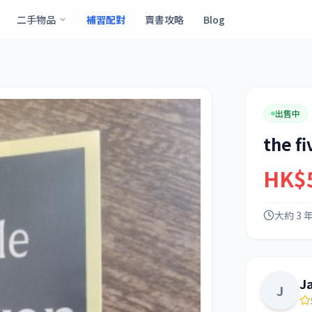
二手物品
補習配對
賣書攻略
Blog
出售中
the f
HK$
大約 3 
J
J