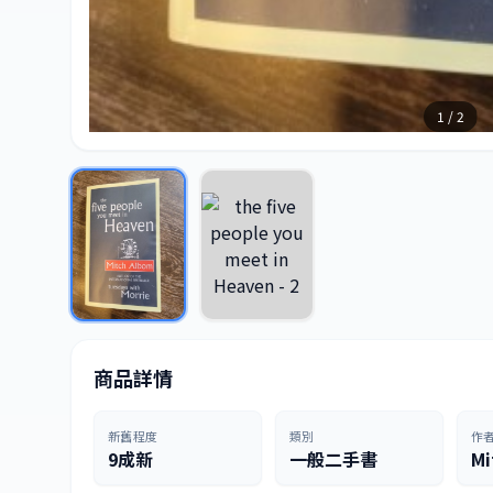
1 / 2
商品詳情
新舊程度
類別
作
9成新
一般二手書
Mi