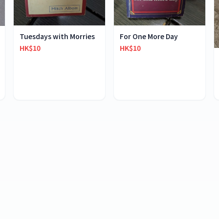
Tuesdays with Morries
For One More Day
HK$10
HK$10