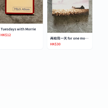
Tuesdays with Morrie
HK$12
再給我一天 for one more day
HK$30