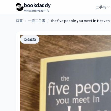
bookdaddy
二手书
學習資源秒速配對平台
首頁
/
一般二手書
/
the five people you meet in Heaven
9成新