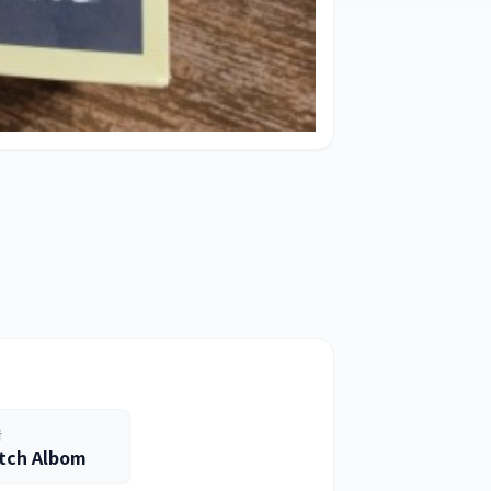
者
tch Albom