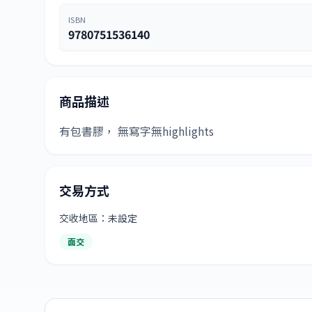
ISBN
9780751536140
商品描述
有包書膠， 無寫字無highlights
交易方式
交收地區：未設定
面交