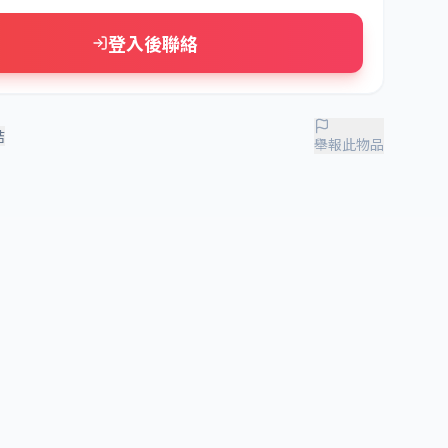
登入後聯絡
結
舉報此物品