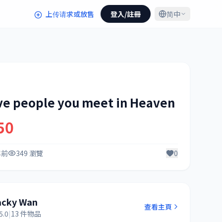
上传请求或放售
登入/註冊
简中
ive people you meet in Heaven
50
年前
349 瀏覽
0
acky Wan
查看主頁
5.0
|
13 件物品