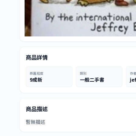
商品詳情
新舊程度
類別
作
9成新
一般二手書
je
商品描述
暫無描述