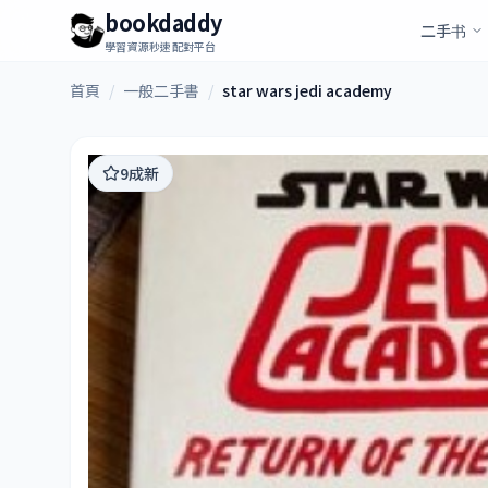
bookdaddy
二手书
學習資源秒速配對平台
首頁
/
一般二手書
/
star wars jedi academy
9成新