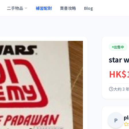
二手物品
補習配對
賣書攻略
Blog
出售中
star 
HK$
大約 3 
p
P