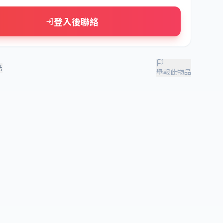
登入後聯絡
結
舉報此物品