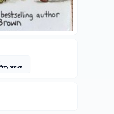
者
ffrey brown