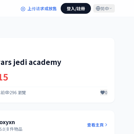
上传请求或放售
登入/註冊
简中
wars jedi academy
15
年前
296 瀏覽
0
loxyxn
查看主頁
5.0
|
8 件物品