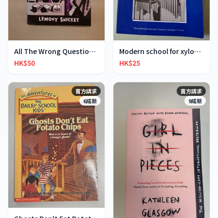
All The Wrong Questions 2: "When Did You See Her L
Modern school for xylophone marimba vibraphone
HK$50
HK$25
賣方請求
賣方請求
6成新
9成新