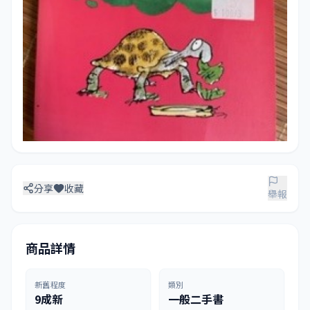
分享
收藏
舉報
商品詳情
新舊程度
類別
9成新
一般二手書