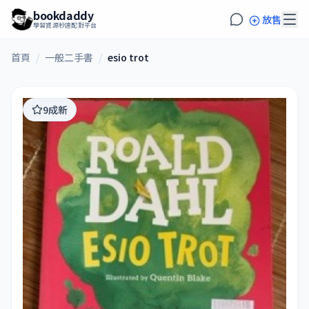
bookdaddy
放售
學習資源秒速配對平台
首頁
/
一般二手書
/
esio trot
9成新