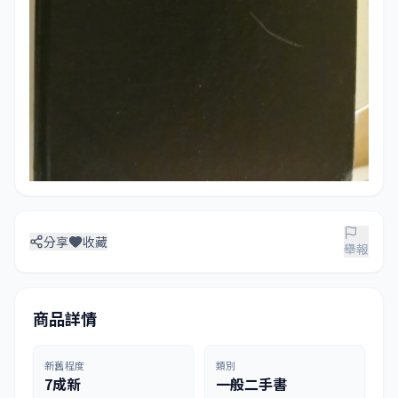
分享
收藏
舉報
商品詳情
新舊程度
類別
7成新
一般二手書