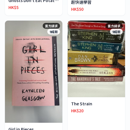
Ghosts Don't Eat Potato Chips
超快速學習
HK$5
HK$50
賣方請求
賣方請求
9成新
9成新
The Strain
HK$20
Girl in Pieces