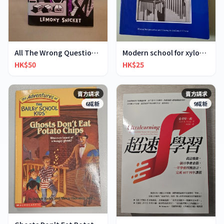
All The Wrong Questions 2: "When Did You See Her L
Modern school for xylophone marimba vibraphone
HK$50
HK$25
賣方請求
賣方請求
6成新
9成新