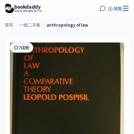
bookdaddy
放售
學習資源秒速配對平台
首頁
/
一般二手書
/
anthropology of law
7成新