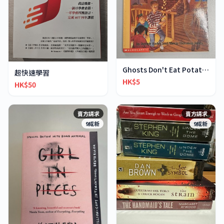
Ghosts Don't Eat Potato Chips
超快速學習
HK$5
HK$50
賣方請求
賣方請求
9成新
9成新