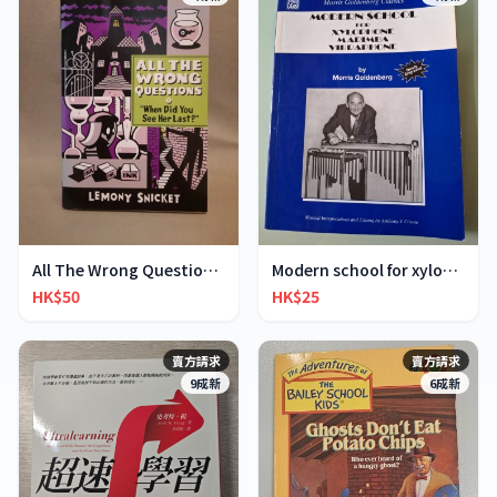
All The Wrong Questions 2: "When Did You See Her L
Modern school for xylophone marimba vibraphone
HK$50
HK$25
賣方請求
賣方請求
9成新
6成新