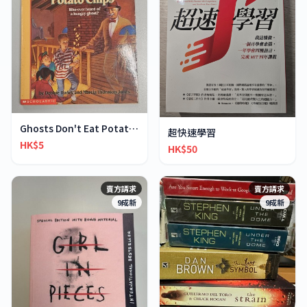
Ghosts Don't Eat Potato Chips
超快速學習
HK$5
HK$50
賣方請求
賣方請求
9成新
9成新