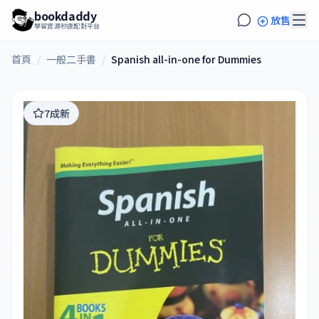
bookdaddy
放售
學習資源秒速配對平台
首頁
/
一般二手書
/
Spanish all-in-one for Dummies
7成新