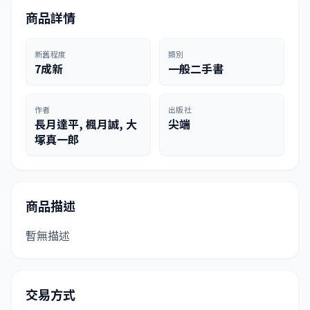
商品詳情
新舊程度
類別
7成新
一般二手書
作者
出版社
長月達平, 楓月誠, 大
尖端
塚真一郎
商品描述
暫無描述
交易方式