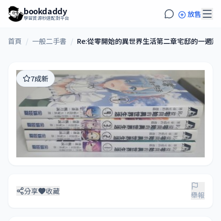
bookdaddy
放售
學習資源秒速配對平台
首頁
/
一般二手書
/
Re:從零開始的異世界生活第二章宅邸的一週篇 1
7成新
分享
收藏
舉報