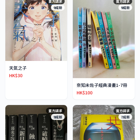
賣方請求
賣方請求
9成新
9成新
天氣之子
HK$30
奈知未佐子經典漫畫1-7冊
HK$100
賣方請求
賣方請求
9成新
7成新