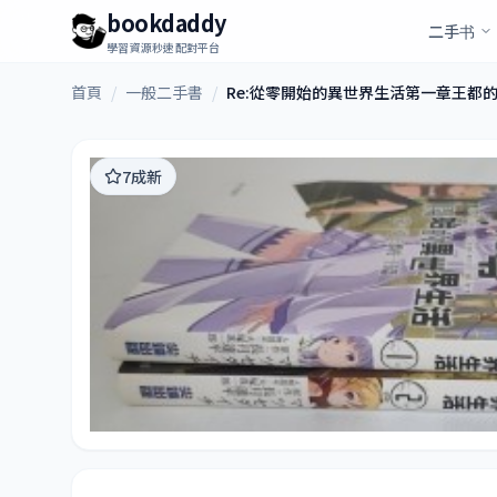
bookdaddy
二手书
學習資源秒速配對平台
首頁
/
一般二手書
/
Re:從零開始的異世界生活第一章王都
7成新