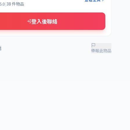
5.0
|
38 件物品
登入後聯絡
結
舉報此物品