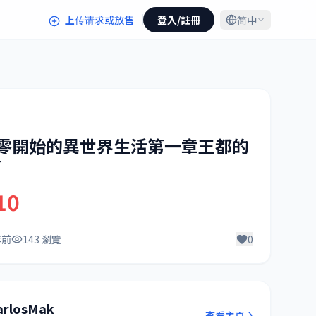
上传请求或放售
登入/註冊
简中
從零開始的異世界生活第一章王都的
篇
10
年前
143 瀏覽
0
arlosMak
查看主頁