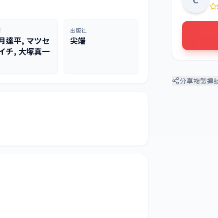
者
出版社
月達平, マツセ
尖端
イチ, 大塚真一
分享
複製連