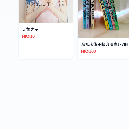
天氣之子
HK$30
奈知未佐子經典漫畫1-7冊
HK$100