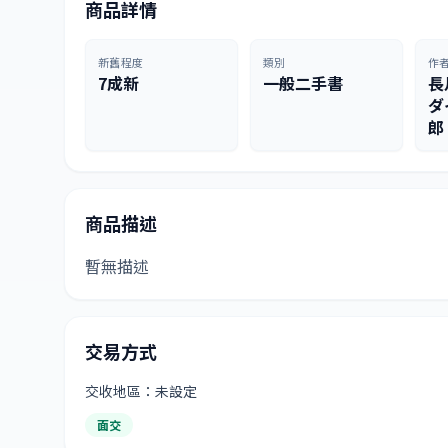
商品詳情
新舊程度
類別
作
7成新
一般二手書
長
ダ
郎
商品描述
暫無描述
交易方式
交收地區：未設定
面交