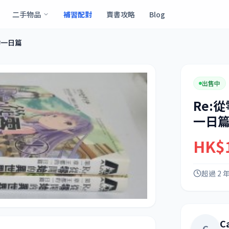
二手物品
補習配對
賣書攻略
Blog
的一日篇
出售中
Re:
一日
HK$
超過 2 
C
C