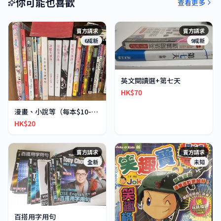
你可能也喜歡
查看更多
賣方請求
賣方請求
6成新
9成新
英文閱讀選+第七天
HK$70
漫畫、小說等（每本$10-30不等）
HK$20
賣方請求
賣方請求
全新
未知
百搭用字用句