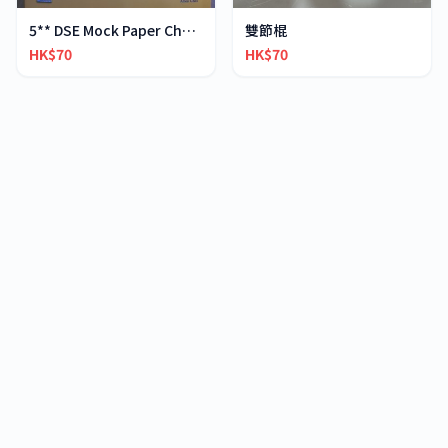
5** DSE Mock Paper Chemistry
雙節棍
HK$70
HK$70