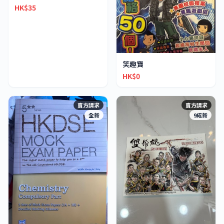
HK$35
笑趣寶
HK$0
賣方請求
賣方請求
全新
9成新