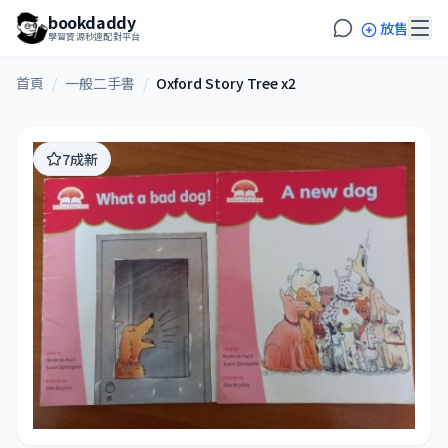
bookdaddy
放售
學習資源秒速配對平台
首頁
/
一般二手書
/
Oxford Story Tree x2
7成新