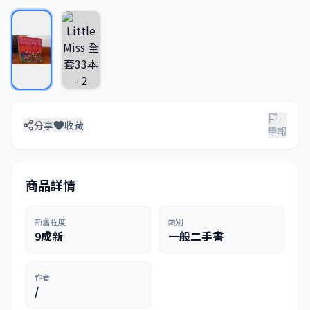
分享
收藏
舉報
商品詳情
新舊程度
類別
9成新
一般二手書
作者
/