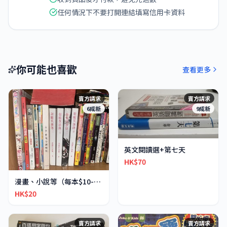
任何情況下不要打開連結填寫信用卡資料
你可能也喜歡
查看更多
賣方請求
賣方請求
6成新
9成新
英文閱讀選+第七天
HK$70
漫畫、小說等（每本$10-30不等）
HK$20
賣方請求
賣方請求