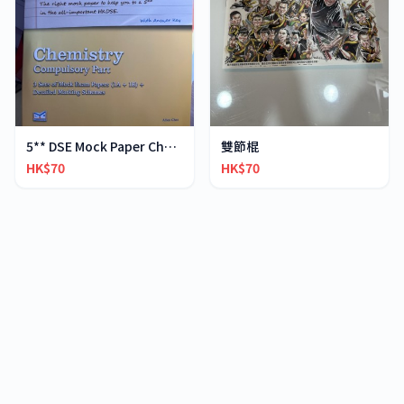
5** DSE Mock Paper Chemistry
雙節棍
HK$70
HK$70