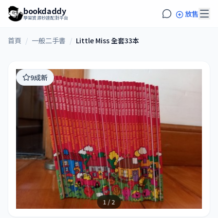
bookdaddy
放售
學習資源秒速配對平台
首頁
/
一般二手書
/
Little Miss 全套33本
9成新
1 / 2