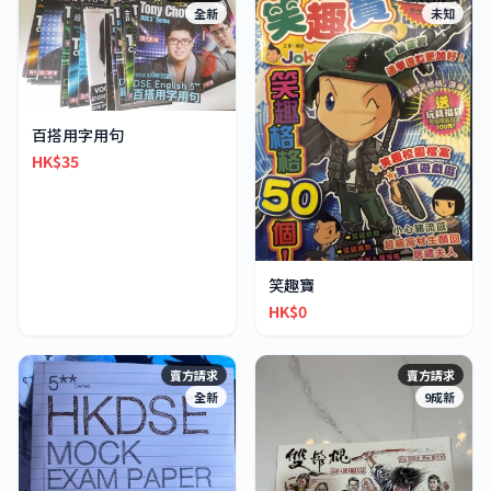
全新
未知
百搭用字用句
HK$35
笑趣寶
HK$0
賣方請求
賣方請求
全新
9成新