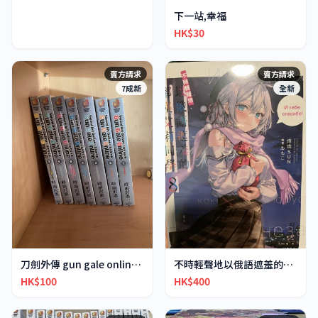
下一站,幸福
HK$30
賣方請求
賣方請求
7成新
全新
刀劍外傳 gun gale online 1-7
不時輕聲地以俄語遮羞的鄰座艾莉同學1-8
HK$100
HK$400