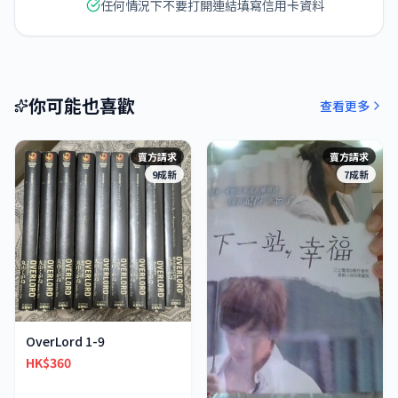
任何情況下不要打開連結填寫信用卡資料
你可能也喜歡
查看更多
賣方請求
賣方請求
9成新
7成新
OverLord 1-9
HK$360