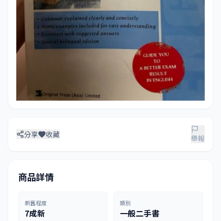
分享
收藏
舉報
商品詳情
新舊程度
類別
7成新
一般二手書