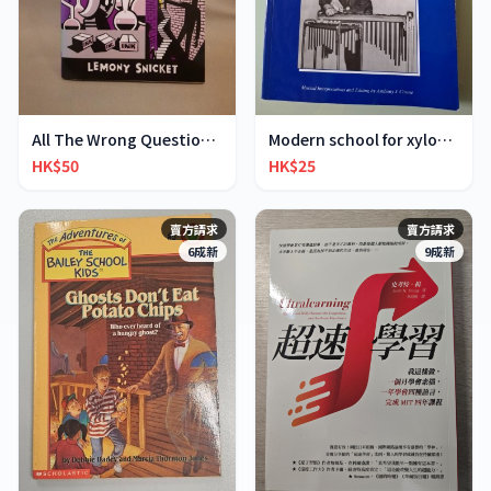
All The Wrong Questions 2: "When Did You See Her L
Modern school for xylophone marimba vibraphone
HK$50
HK$25
賣方請求
賣方請求
6成新
9成新