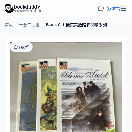
bookdaddy
放售
學習資源秒速配對平台
首頁
/
一般二手書
/
Black Cat 優質英語階梯閱讀系列
7成新