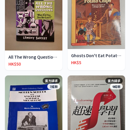
Ghosts Don't Eat Potato Chips
All The Wrong Questions 2: "When Did You See Her L
HK$5
HK$50
賣方請求
賣方請求
7成新
9成新