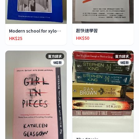
超快速學習
Modern school for xylophone marimba vibraphone
HK$50
HK$25
賣方請求
賣方請求
9成新
9成新