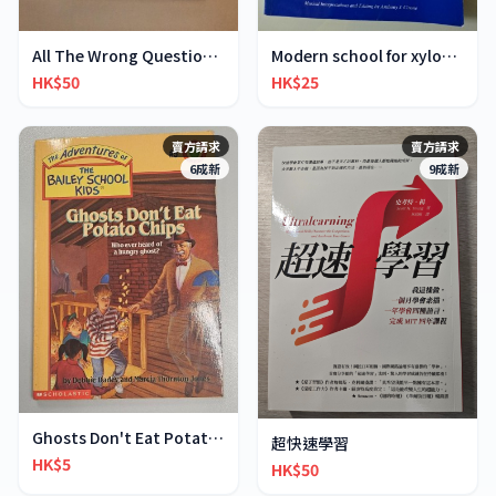
All The Wrong Questions 2: "When Did You See Her L
Modern school for xylophone marimba vibraphone
HK$50
HK$25
賣方請求
賣方請求
6成新
9成新
Ghosts Don't Eat Potato Chips
超快速學習
HK$5
HK$50