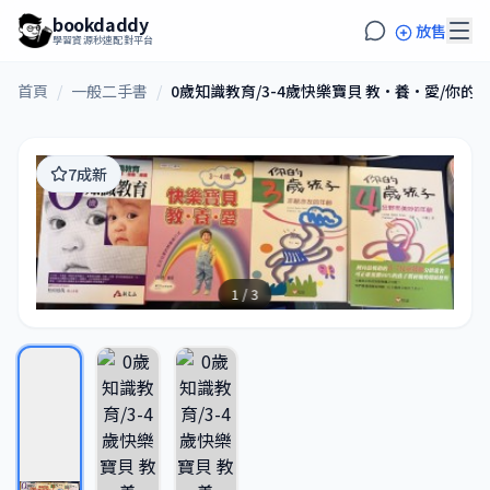
bookdaddy
放售
學習資源秒速配對平台
首頁
/
一般二手書
/
0歲知識教育/3-4歲快樂寶貝 教·養·愛/你的
7成新
1 / 3