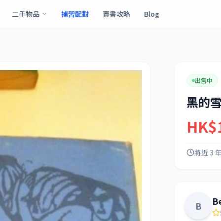
二手物品
補習配對
賣書攻略
Blog
出售中
黑的
HK$
將近 3 
B
B