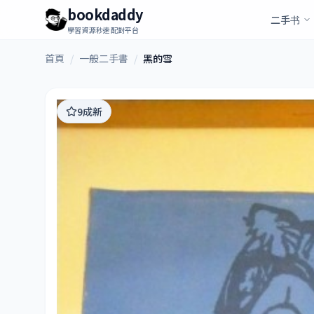
bookdaddy
二手书
學習資源秒速配對平台
首頁
/
一般二手書
/
黑的雪
9成新