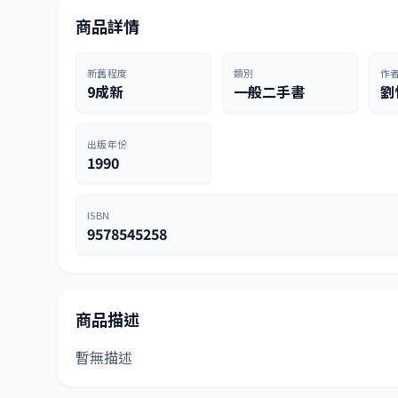
商品詳情
新舊程度
類別
作
9成新
一般二手書
劉
出版年份
1990
ISBN
9578545258
商品描述
暫無描述