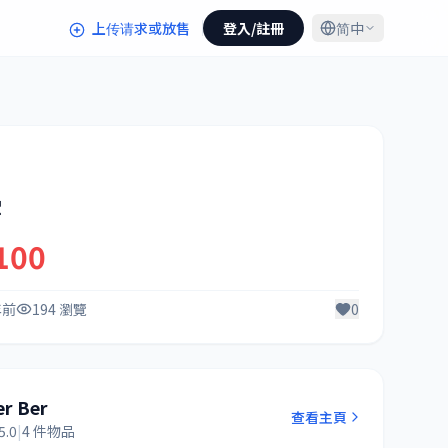
上传请求或放售
登入/註冊
简中
雪
100
年前
194 瀏覽
0
er Ber
查看主頁
5.0
|
4 件物品