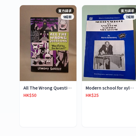
賣方請求
賣方請求
9成新
7成新
All The Wrong Questions 2: "When Did You See Her L
Modern school for xylophone marimba vibraphone
HK$50
HK$25