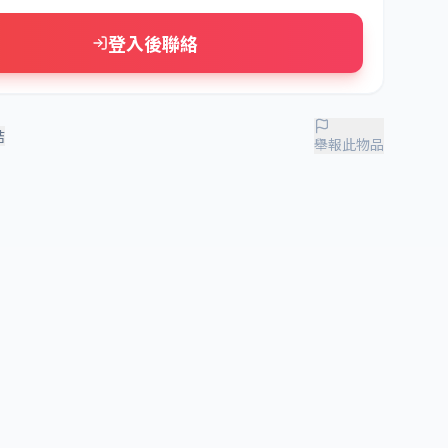
登入後聯絡
結
舉報此物品