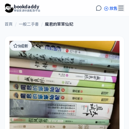
bookdaddy
放售
學習資源秒速配對平台
首頁
/
一般二手書
/
魔君的笨笨仙妃
9成新