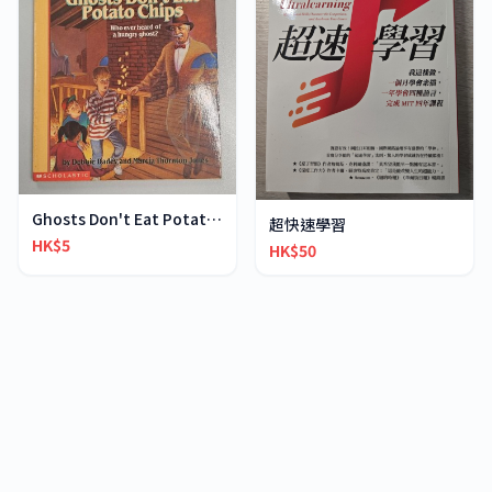
Ghosts Don't Eat Potato Chips
超快速學習
HK$5
HK$50