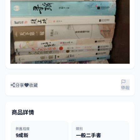
分享
收藏
舉報
商品詳情
新舊程度
類別
9成新
一般二手書