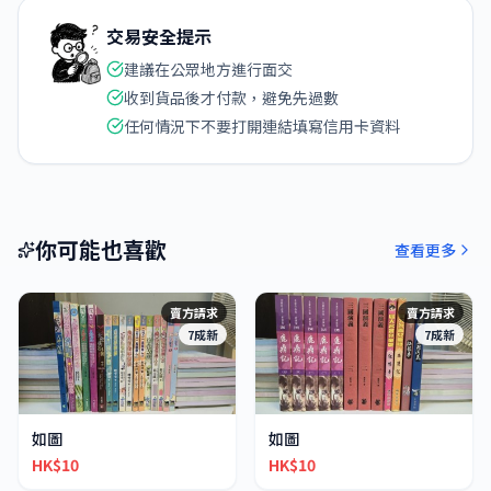
交易安全提示
建議在公眾地方進行面交
收到貨品後才付款，避免先過數
任何情況下不要打開連結填寫信用卡資料
你可能也喜歡
查看更多
賣方請求
賣方請求
7成新
7成新
如圖
如圖
HK$10
HK$10