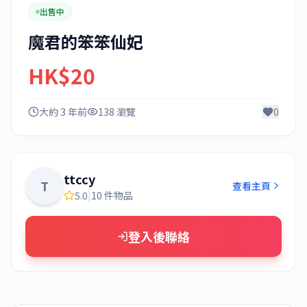
出售中
魔君的笨笨仙妃
HK$20
大約 3 年前
138 瀏覽
0
ttccy
T
查看主頁
5.0
|
10 件物品
登入後聯絡