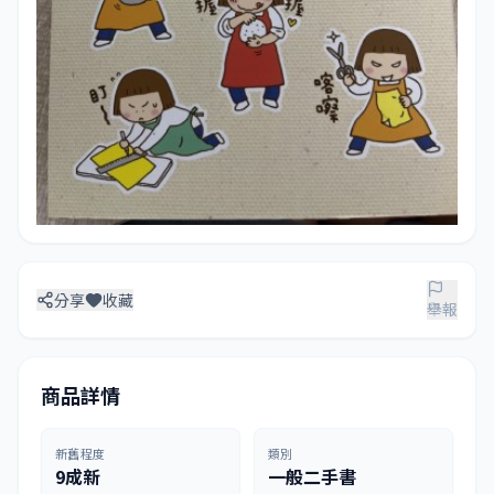
分享
收藏
舉報
商品詳情
新舊程度
類別
9成新
一般二手書