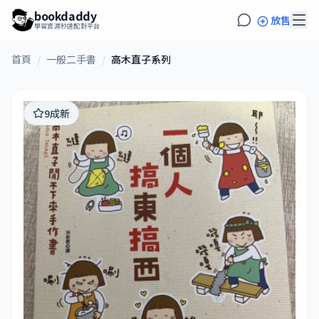
bookdaddy
放售
學習資源秒速配對平台
首頁
/
一般二手書
/
高木直子系列
9成新