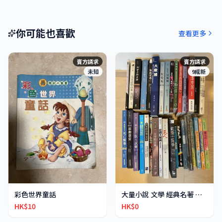
你可能也喜歡
查看更多
賣方請求
賣方請求
未知
9成新
彩色世界童話
大量小說 文學 經典名著 翻譯小說
HK$10
HK$0