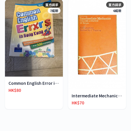
賣方請求
賣方請求
7成新
6成新
Common English Error in Hong Kong
HK$80
Intermediate Mechanics Volume 2 Statics SI Edition
HK$70