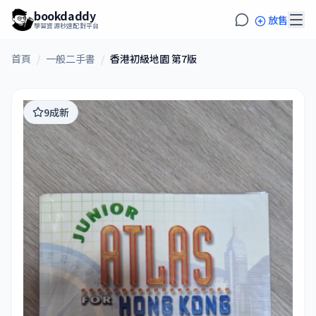
bookdaddy
放售
學習資源秒速配對平台
首頁
/
一般二手書
/
香港初級地園 第7版
9成新