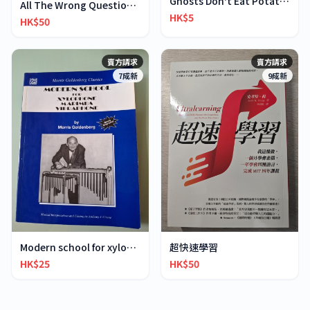
Ghosts Don't Eat Potato Chips
All The Wrong Questions 2: "When Did You See Her L
HK$5
HK$50
賣方請求
賣方請求
7成新
9成新
超快速學習
Modern school for xylophone marimba vibraphone
HK$50
HK$25