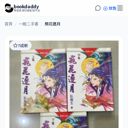
bookdaddy
放售
學習資源秒速配對平台
首頁
/
一般二手書
/
飛花逐月
7成新