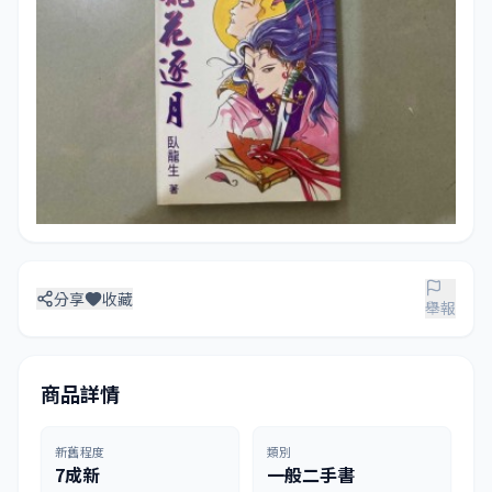
分享
收藏
舉報
商品詳情
新舊程度
類別
7成新
一般二手書