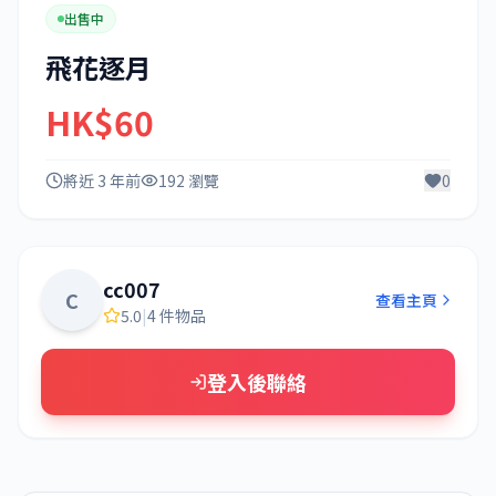
出售中
飛花逐月
HK$60
將近 3 年前
192 瀏覽
0
cc007
C
查看主頁
5.0
|
4 件物品
登入後聯絡