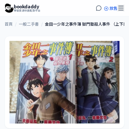
bookdaddy
放售
學習資源秒速配對平台
首頁
/
一般二手書
/
金田一少年之事件簿 獄門塾殺人事件 （上下兩