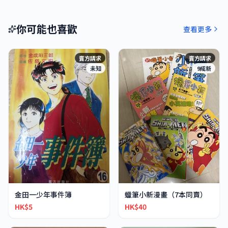
你可能也喜歡
查看更多
賣方請求
賣方請求
未知
9成新
金田一少年事件簿
蠟筆小新漫畫（7本同賣）
HK$5
HK$40