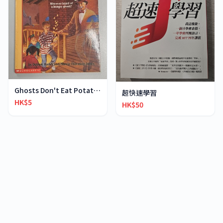
Ghosts Don't Eat Potato Chips
超快速學習
HK$5
HK$50