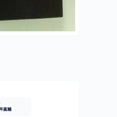
者
井葻輔