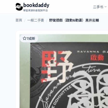
bookdaddy
二手书
學習資源秒速配對平台
首頁
/
一般二手書
/
野蠻遊戲（啟動&動盪）黑井葻輔
7成新