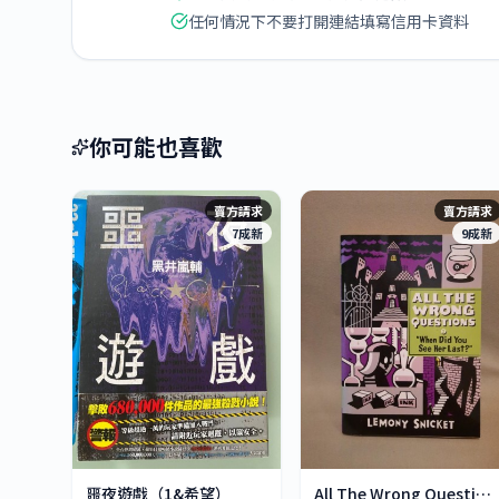
任何情況下不要打開連結填寫信用卡資料
你可能也喜歡
賣方請求
賣方請求
7成新
9成新
噩夜遊戲（1&希望）
All The Wrong Questions 2: "When Did You See Her L