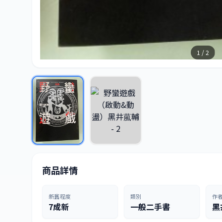
1 / 2
商品詳情
新舊程度
類別
作
7成新
一般二手書
黑