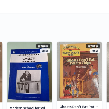
賣方請求
賣方請求
7成新
6成新
Ghosts Don't Eat Potato Chips
Modern school for xylophone marimba vibraphone