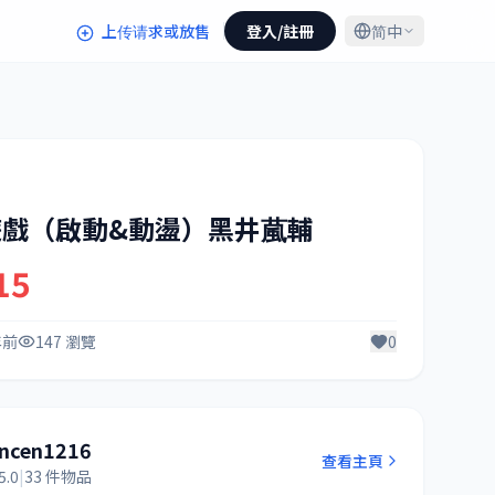
上传请求或放售
登入/註冊
简中
遊戲（啟動&動盪）黑井葻輔
15
年前
147 瀏覽
0
incen1216
查看主頁
5.0
|
33 件物品