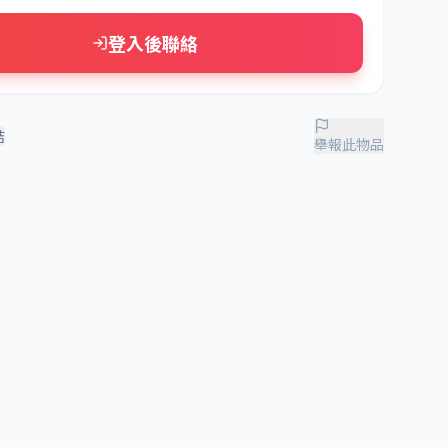
登入後聯絡
結
舉報此物品