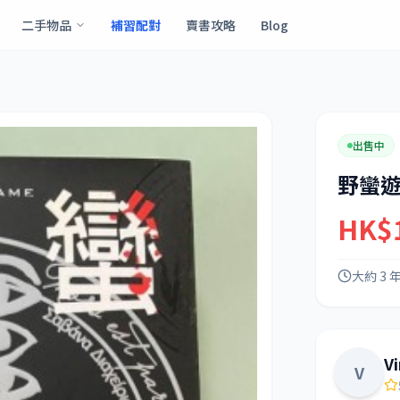
二手物品
補習配對
賣書攻略
Blog
出售中
野蠻
HK$
大約 3 
V
V