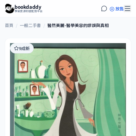
bookdaddy
放售
學習資源秒速配對平台
首頁
/
一般二手書
/
醫然美麗-醫學美容的謬誤與真相
9成新