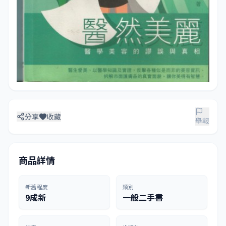
分享
收藏
舉報
商品詳情
新舊程度
類別
9成新
一般二手書