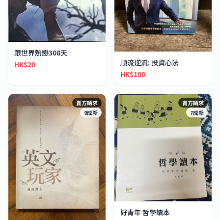
跟世界熱戀308天
順流逆流: 投資心法
HK$20
HK$100
賣方請求
賣方請求
9成新
7成新
好青年 哲學讀本