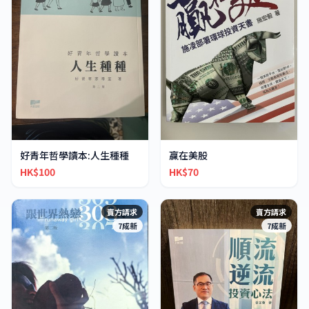
好青年哲學讀本:人生種種
贏在美股
HK$100
HK$70
賣方請求
賣方請求
7成新
7成新