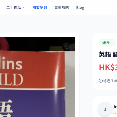
二手物品
補習配對
賣書攻略
Blog
出售中
英語 
HK$
將近 3 
J
J