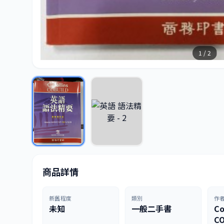
1 / 2
商品詳情
新舊程度
類別
作
未知
一般二手書
Co
CO