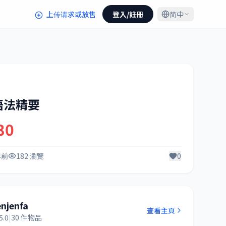
上传请求或放售
登入/註冊
简中
語法精要
30
年前
182 瀏覽
0
enjenfa
查看主頁
5.0
|
30 件物品