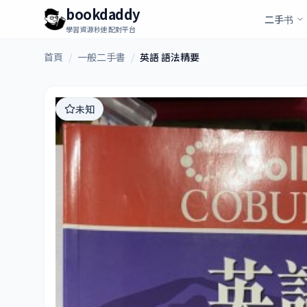
bookdaddy
二手书
學習資源秒速配對平台
首頁
/
一般二手書
/
英語 語法精要
未知