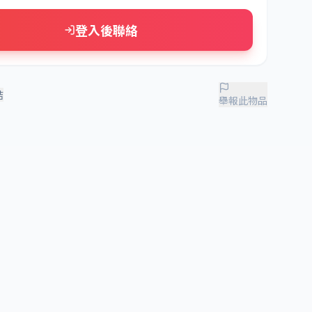
登入後聯絡
結
舉報此物品