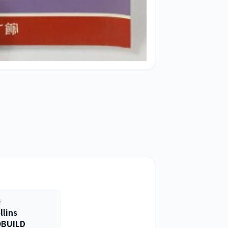
者
llins
BUILD