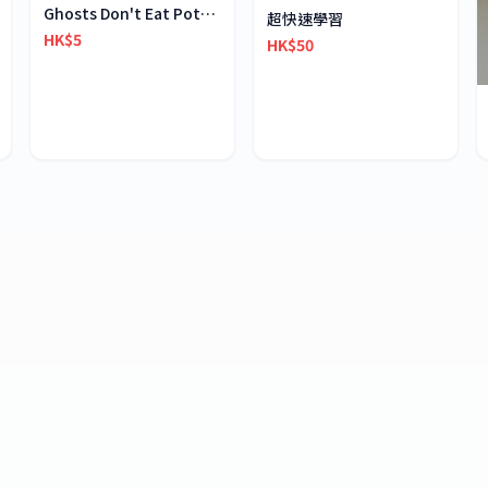
Ghosts Don't Eat Potato Chips
超快速學習
HK$5
HK$50