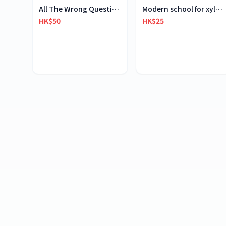
All The Wrong Questions 2: "When Did You See Her L
Modern school for xylophone marimba vibraphone
HK$50
HK$25