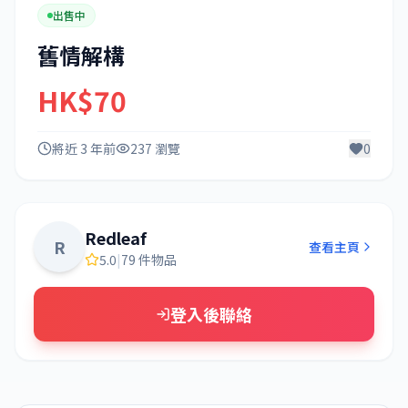
出售中
舊情解構
HK$70
將近 3 年前
237 瀏覽
0
Redleaf
R
查看主頁
5.0
|
79 件物品
登入後聯絡