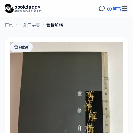
bookdaddy
放售
學習資源秒速配對平台
首頁
/
一般二手書
/
舊情解構
9成新