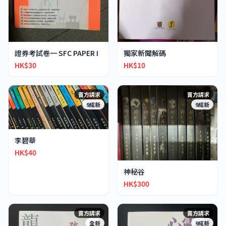
證券考試卷一 SFC PAPER I
獨家新聞解碼
HK$30
HK$10
賣方請求
賣方請求
9成新
9成新
李碧華
HK$40
神秘谷
HK$300
賣方請求
賣方請求
全新
9成新