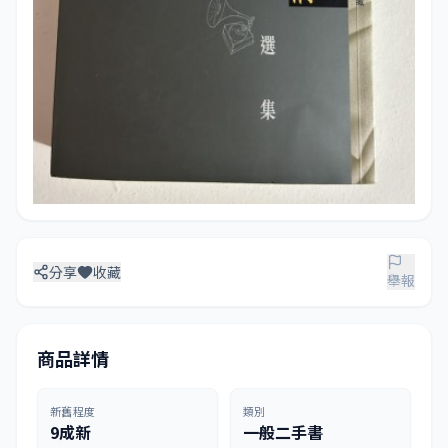
分享
收藏
舉報
商品詳情
新舊程度
類別
9成新
一般二手書