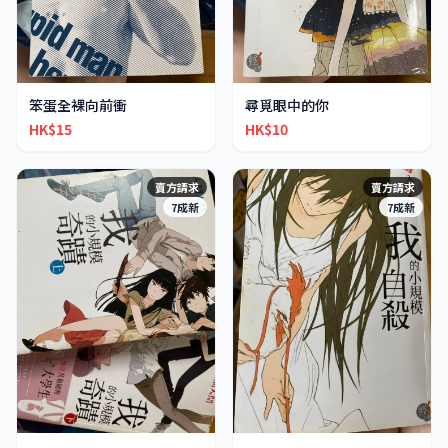
笨蛋全裸向前衝
尋覓眼中的你
HK$15
HK$10
賣方請求
賣方請求
7成新
7成新