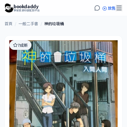
bookdaddy
放售
學習資源秒速配對平台
首頁
/
一般二手書
/
神的垃圾桶
7成新