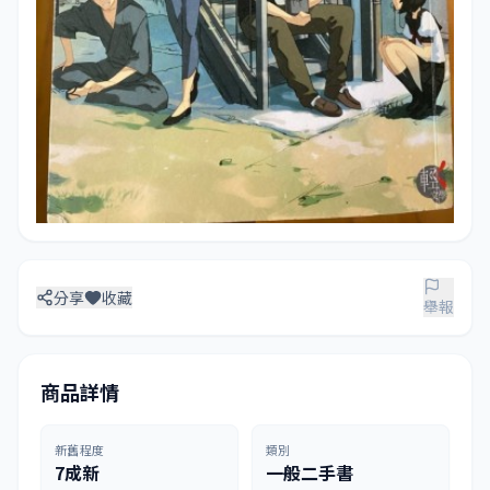
分享
收藏
舉報
商品詳情
新舊程度
類別
7成新
一般二手書