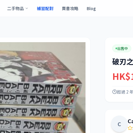
二手物品
補習配對
賣書攻略
Blog
出售中
破刃之劍
HK$
超過 2 
C
C