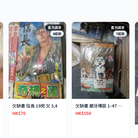
賣方請求
賣方請求
9成新
7成新
欠缺書 信長 19完 欠 3,4
欠缺書 銀牙傳說 1-47 欠 29
HK$70
HK$550