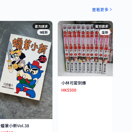
查看更多
賣方請求
賣方請求
9成新
全新
小林可愛到爆
HK$500
蠟筆小新Vol.38