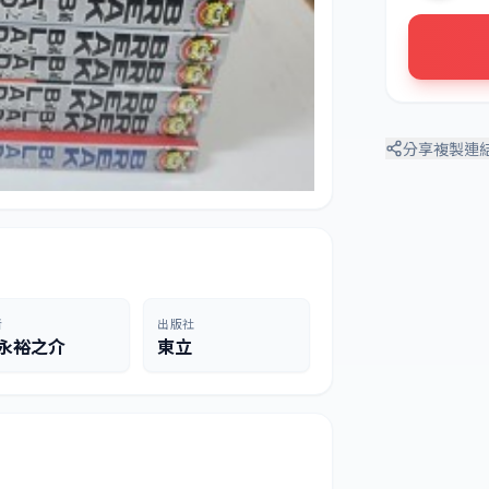
分享
複製連
者
出版社
永裕之介
東立