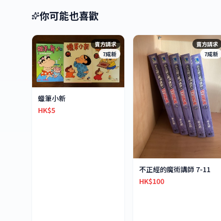
你可能也喜歡
賣方請求
賣方請求
7成新
7成新
蠟筆小新
HK$5
不正經的魔術講師 7-11
HK$100