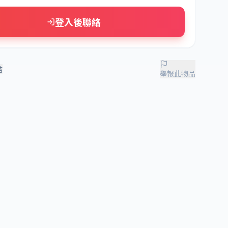
登入後聯絡
結
舉報此物品