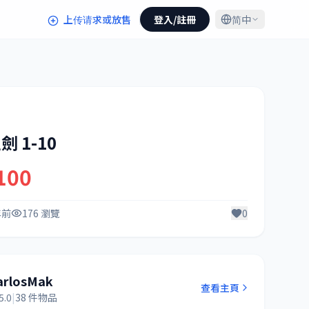
上传请求或放售
登入/註冊
简中
 1-10
100
年前
176 瀏覽
0
arlosMak
查看主頁
5.0
|
38 件物品