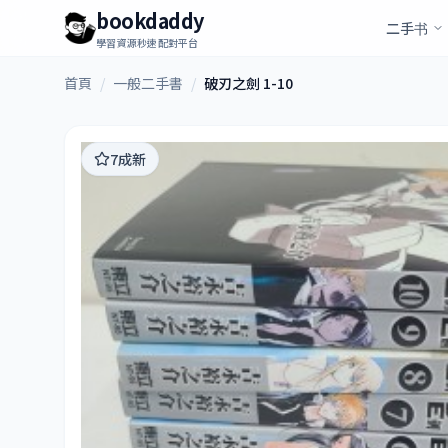
bookdaddy
二手书
學習資源秒速配對平台
首頁
/
一般二手書
/
破刃之劍 1-10
7成新