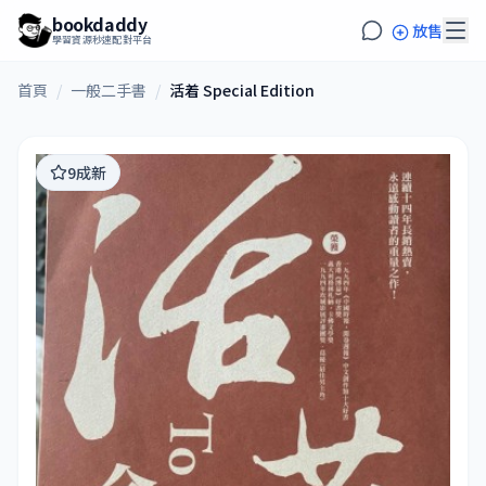
bookdaddy
放售
學習資源秒速配對平台
首頁
/
一般二手書
/
活着 Special Edition
9成新