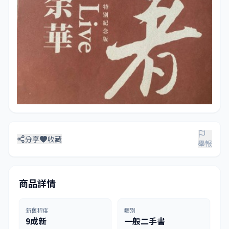
分享
收藏
舉報
商品詳情
新舊程度
類別
9成新
一般二手書