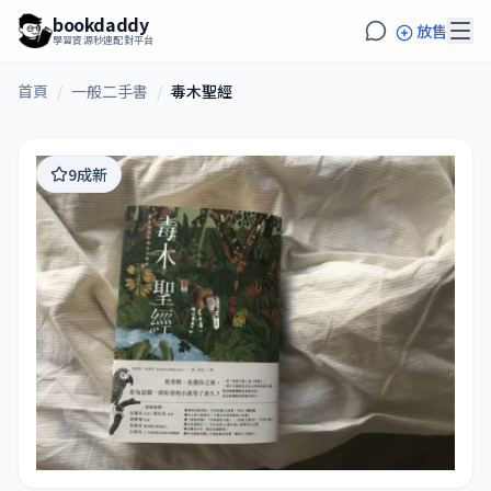
bookdaddy
放售
學習資源秒速配對平台
首頁
/
一般二手書
/
毒木聖經
9成新