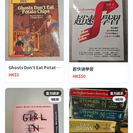
Ghosts Don't Eat Potato Chips
超快速學習
HK$5
HK$50
賣方請求
賣方請求
9成新
9成新