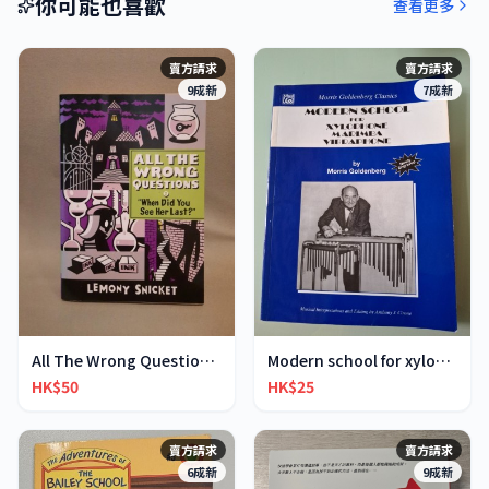
你可能也喜歡
查看更多
賣方請求
賣方請求
9成新
7成新
All The Wrong Questions 2: "When Did You See Her L
Modern school for xylophone marimba vibraphone
HK$50
HK$25
賣方請求
賣方請求
6成新
9成新