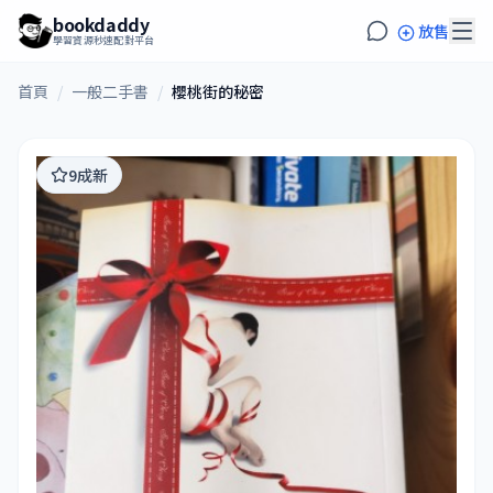
bookdaddy
放售
學習資源秒速配對平台
首頁
/
一般二手書
/
櫻桃街的秘密
9成新