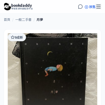
bookdaddy
放售
學習資源秒速配對平台
首頁
/
一般二手書
/
月夢
9成新