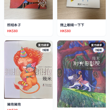
照相本子
閉上眼睛一下下
HK$80
HK$80
賣方請求
賣方請求
7成新
7成新
擁抱擁抱