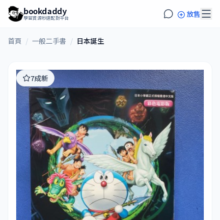
bookdaddy
放售
學習資源秒速配對平台
首頁
/
一般二手書
/
日本誕生
7成新