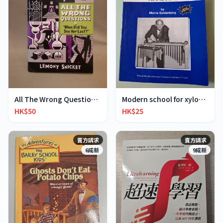
All The Wrong Questions 2: "When Did You See Her L
Modern school for xylophone marimba vibraphone
HK$50
HK$25
賣方請求
賣方請求
6成新
9成新