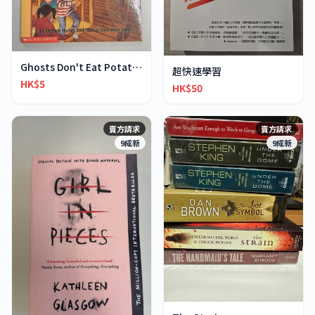
Ghosts Don't Eat Potato Chips
超快速學習
HK$5
HK$50
賣方請求
賣方請求
9成新
9成新