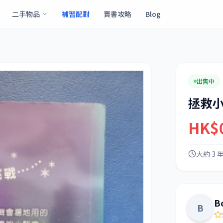
二手物品
補習配對
賣書攻略
Blog
出售中
拯救
HK$
大約 3 
B
B