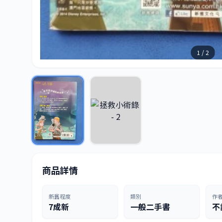
1 / 2
商品詳情
新舊程度
類別
作
7成新
一般二手書
不