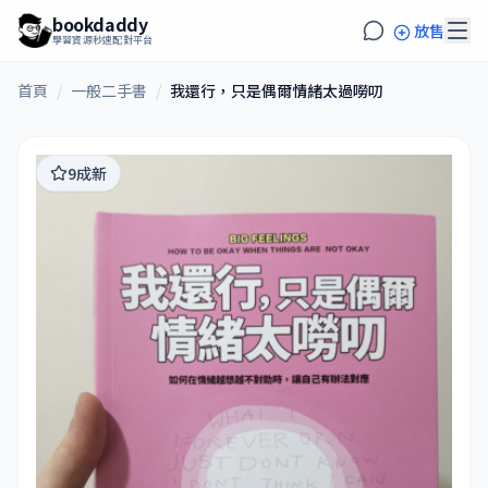
bookdaddy
放售
學習資源秒速配對平台
首頁
/
一般二手書
/
我還行，只是偶爾情緒太過嘮叨
9成新