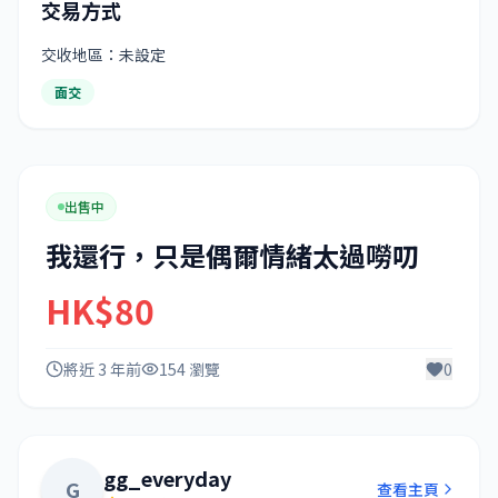
交易方式
交收地區：未設定
面交
出售中
我還行，只是偶爾情緒太過嘮叨
HK$80
將近 3 年前
154 瀏覽
0
gg_everyday
G
查看主頁