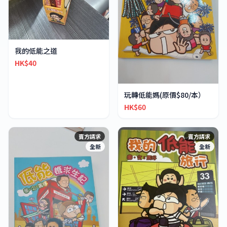
我的低能之道
HK$40
玩轉低能媽(原價$80/本）
HK$60
賣方請求
賣方請求
全新
全新