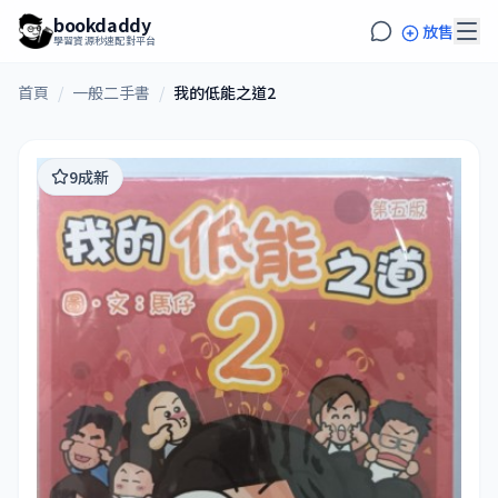
bookdaddy
放售
學習資源秒速配對平台
首頁
/
一般二手書
/
我的低能之道2
9成新