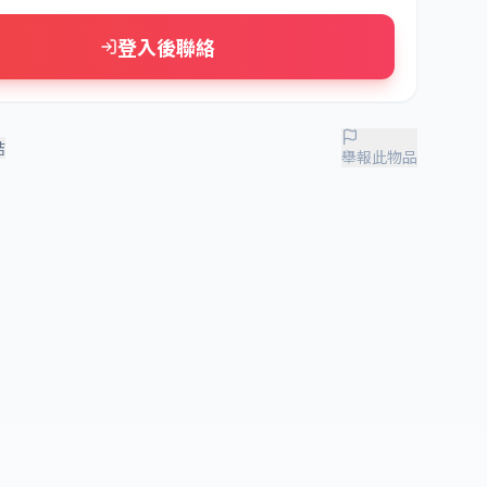
登入後聯絡
結
舉報此物品