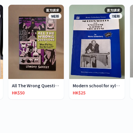
賣方請求
賣方請求
9成新
7成新
All The Wrong Questions 2: "When Did You See Her L
Modern school for xylophone marimba vibraphone
HK$50
HK$25