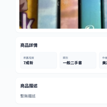
商品詳情
新舊程度
類別
作
7成新
一般二手書
美
商品描述
暫無描述