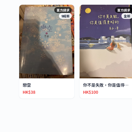
賣方請求
賣方請求
9成新
全新
戀空
你不是失敗，你是值得更好的
HK$38
HK$100