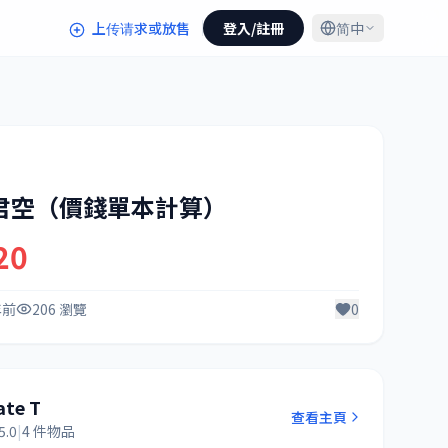
上传请求或放售
登入/註冊
简中
君空（價錢單本計算）
20
年前
206 瀏覽
0
ate T
查看主頁
5.0
|
4 件物品