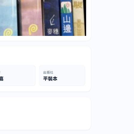
者
出版社
嘉
平裝本