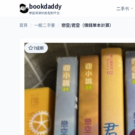
bookdaddy
二手书
學習資源秒速配對平台
首頁
/
一般二手書
/
戀空/君空（價錢單本計算）
7成新