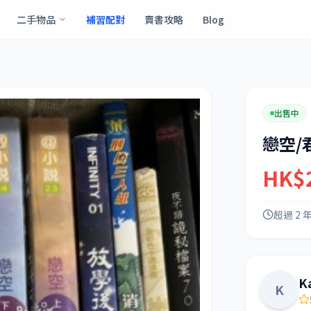
二手物品
補習配對
賣書攻略
Blog
出售中
戀空/
HK$
超過 2 
K
K