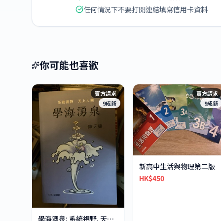
任何情況下不要打開連結填寫信用卡資料
你可能也喜歡
賣方請求
賣方請求
9成新
9成新
新高中生活與物理第二版
HK$450
學海湧泉: 系統視野, 天上人間