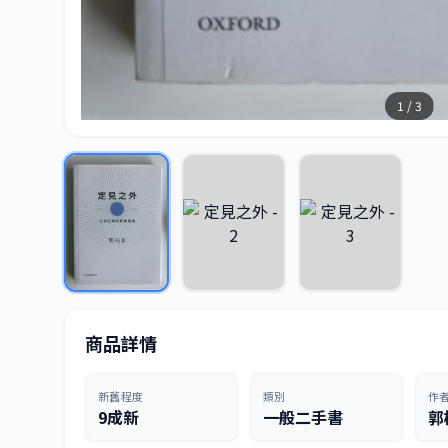
1 / 3
商品詳情
新舊程度
類別
作
9成新
一般二手書
郭