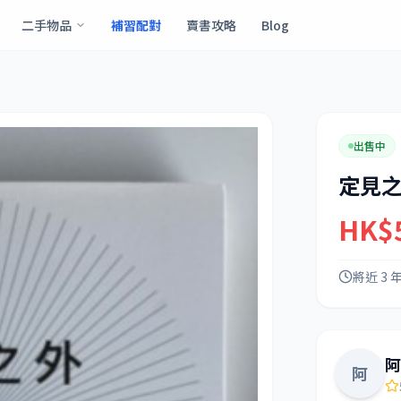
二手物品
補習配對
賣書攻略
Blog
出售中
定見
HK$
將近 3 
阿