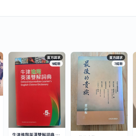
賣方請求
賣方請求
9成新
7成新
牛津進階英漢雙解詞典 第五版