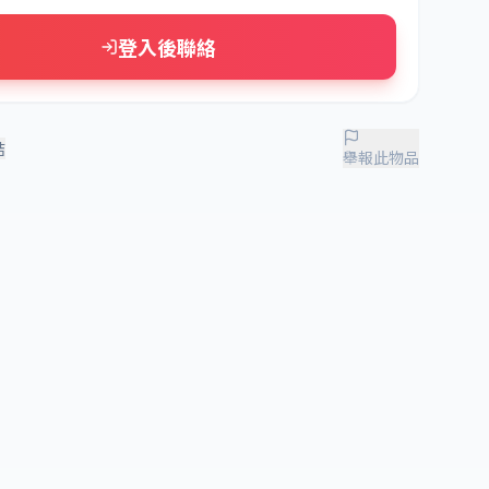
登入後聯絡
結
舉報此物品