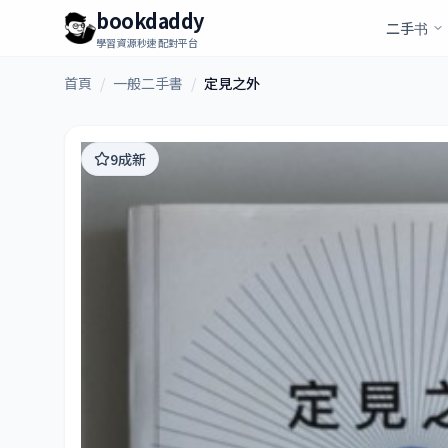
bookdaddy
二手书
學習資源秒速配對平台
首頁
/
一般二手書
/
定見之外
9成新