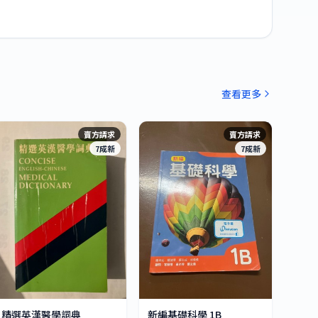
查看更多
賣方請求
賣方請求
7成新
7成新
精選英漢醫學詞典
新編基礎科學 1B