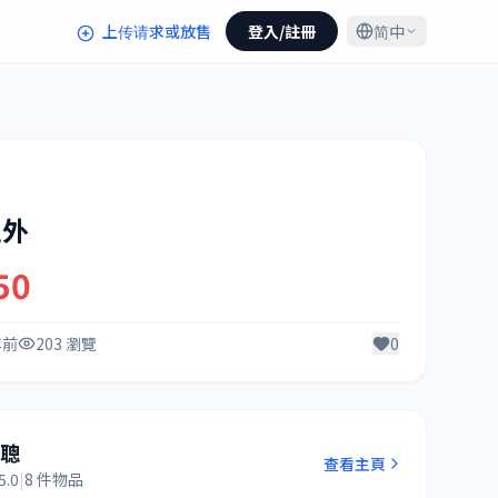
上传请求或放售
登入/註冊
简中
之外
50
年前
203 瀏覽
0
阿聰
查看主頁
5.0
|
8 件物品