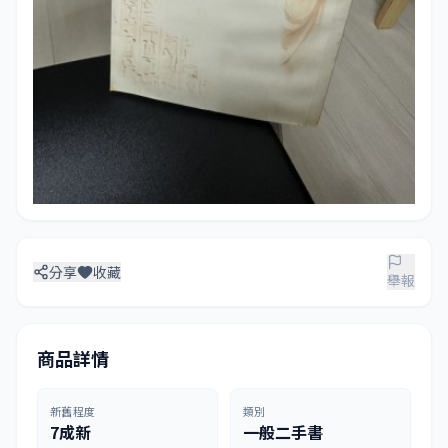
分享
收藏
舉報
商品詳情
新舊程度
類別
7成新
一般二手書