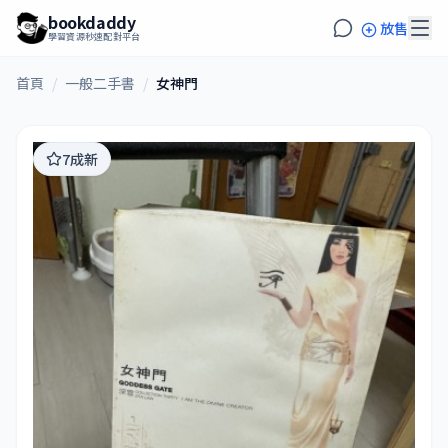
bookdaddy
放售
學習資源秒速配對平台
首頁
/
一般二手書
/
女神門
7成新