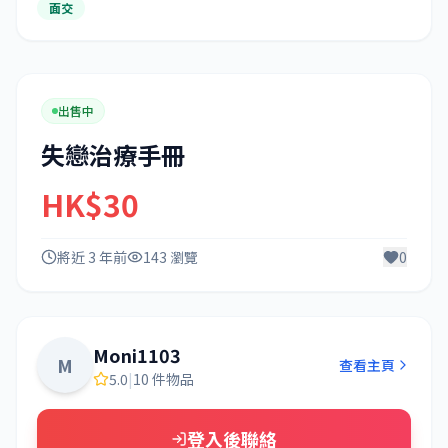
面交
出售中
失戀治療手冊
HK$30
將近 3 年前
143 瀏覽
0
Moni1103
M
查看主頁
5.0
|
10 件物品
登入後聯絡