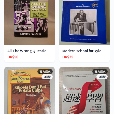
All The Wrong Questions 2: "When Did You See Her L
Modern school for xylophone marimba vibraphone
HK$50
HK$25
賣方請求
賣方請求
6成新
9成新