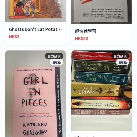
Ghosts Don't Eat Potato Chips
超快速學習
HK$5
HK$50
賣方請求
賣方請求
9成新
9成新