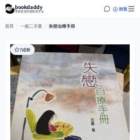
bookdaddy
放售
學習資源秒速配對平台
首頁
/
一般二手書
/
失戀治療手冊
7成新