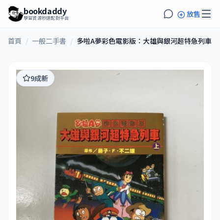
bookdaddy
放售
學習資源秒速配對平台
首頁
/
一般二手書
/
多啦A夢彩色電影版：大雄與銀河超特急列車（
9成新